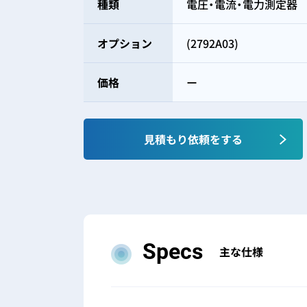
種類
電圧・電流・電力測定器
オプション
(2792A03)
価格
ー
見積もり依頼をする
Specs
主な仕様