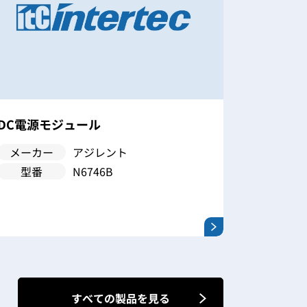
DC電源モジュール
DC電源
メーカー
アジレント
メーカ
型番
N6746B
型番
すべての製品を見る