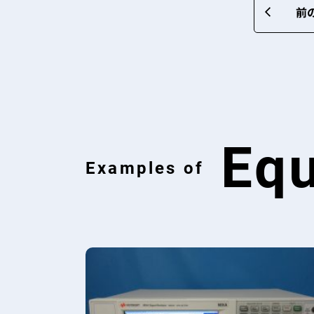
前
Eq
Examples of