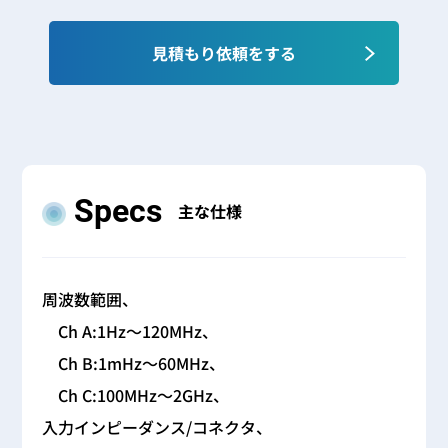
見積もり依頼をする
Specs
主な仕様
周波数範囲、
Ch A:1Hz～120MHz、
Ch B:1mHz～60MHz、
Ch C:100MHz～2GHz、
入力インピーダンス/コネクタ、