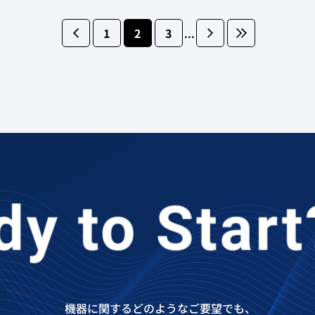
<
1
2
3
>
»
...
機器に関するどのようなご要望でも、